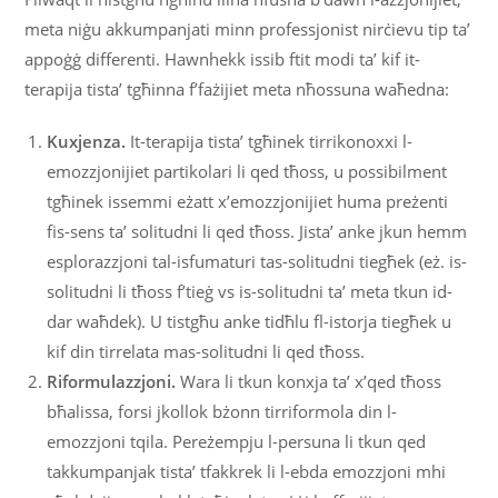
meta niġu akkumpanjati minn professjonist nirċievu tip ta’
appoġġ differenti. Hawnhekk issib ftit modi ta’ kif it-
terapija tista’ tgħinna f’fażijiet meta nħossuna waħedna:
Kuxjenza.
It-terapija tista’ tgħinek tirrikonoxxi l-
emozzjonijiet partikolari li qed tħoss, u possibilment
tgħinek issemmi eżatt x’emozzjonijiet huma preżenti
fis-sens ta’ solitudni li qed tħoss. Jista’ anke jkun hemm
esplorazzjoni tal-isfumaturi tas-solitudni tiegħek (eż. is-
solitudni li tħoss f’tieġ vs is-solitudni ta’ meta tkun id-
dar waħdek). U tistgħu anke tidħlu fl-istorja tiegħek u
kif din tirrelata mas-solitudni li qed tħoss.
Riformulazzjoni.
Wara li tkun konxja ta’ x’qed tħoss
bħalissa, forsi jkollok bżonn tirriformola din l-
emozzjoni tqila. Pereżempju l-persuna li tkun qed
takkumpanjak tista’ tfakkrek li l-ebda emozzjoni mhi