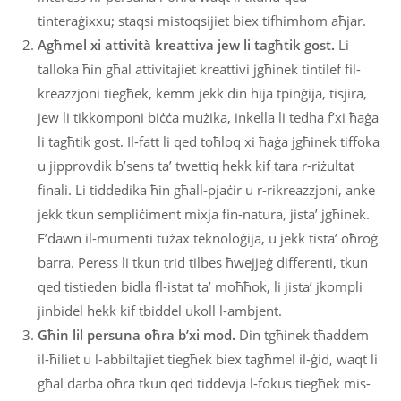
tinteraġixxu; staqsi mistoqsijiet biex tifhimhom aħjar.
Agħmel xi attività kreattiva jew li tagħtik gost.
Li
talloka ħin għal attivitajiet kreattivi jgħinek tintilef fil-
kreazzjoni tiegħek, kemm jekk din hija tpinġija, tisjira,
jew li tikkomponi biċċa mużika, inkella li tedha f’xi ħaġa
li tagħtik gost. Il-fatt li qed toħloq xi ħaġa jgħinek tiffoka
u jipprovdik b’sens ta’ twettiq hekk kif tara r-riżultat
finali. Li tiddedika ħin għall-pjaċir u r-rikreazzjoni, anke
jekk tkun sempliċiment mixja fin-natura, jista’ jgħinek.
F’dawn il-mumenti tużax teknoloġija, u jekk tista’ oħroġ
barra. Peress li tkun trid tilbes ħwejjeġ differenti, tkun
qed tistieden bidla fl-istat ta’ moħħok, li jista’ jkompli
jinbidel hekk kif tbiddel ukoll l-ambjent.
Għin lil persuna oħra b’xi mod.
Din tgħinek tħaddem
il-ħiliet u l-abbiltajiet tiegħek biex tagħmel il-ġid, waqt li
għal darba oħra tkun qed tiddevja l-fokus tiegħek mis-