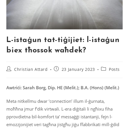
L-istaġun tat-tiġijiet: l-istaġun
biex tħossok waħdek?
Christian Attard
23 January 2023
Posts
Awtriċi: Sarah Borg, Dip. HE (Melit.); B.A. (Hons) (Melit.)
Meta nitkellmu dwar ‘connection’ illum il-ġurnata,
moħħna jmur f’dik virtwali. L-era diġitali li ngħixu fiha
pprovdietna bil-komfort ta’ messaġġi istantanji, fejn l-
emozzjonijiet veri tagħna jistgħu jiġu ffabbrikati mill-ġdid