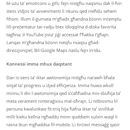
bl-użu ta’ emoticons u gifs; fejn nistgħu naqsmu dak il-ħin
stess vidjos ta’ avvenimenti li nkunu qed nieħdu sehem
fihom. Illum il-ġurnata m’għadx għandna bżonn inċemplu
lill-preżentatur tar-radju biex idoqqilna d-diska favorita
tagħna; il-YouTube jista’ jiġi aċċessat f’ħakka t’għajn.
Lanqas m’għandna bżonn nieqfu nsaqsu għad-
direzzjonijiet; Bil-Google Maps naslu fejn irridu.
Konnessi imma mhux daqstant
Dan is-sens ta’ iktar awtonomija nistgħu narawh bħala
sinjal ta’ progress u iżjed effiċjenza. Imma huwa wkoll
minnu li din l-awtonomija qed iċċaħħadna mis-sbuħija ta’
meta verament ninteraġixxu mal-oħrajn. Li nitbissmu lil
persuna kwalunkwe fit-triq hija ħafna iktar ta’ sinifikat
milli kieku kellna ngħaddu minn quddiem xulxin waqt li
rasna tkun mgħaddsa fil-mobile. Li tirċievi messaġġ qasir