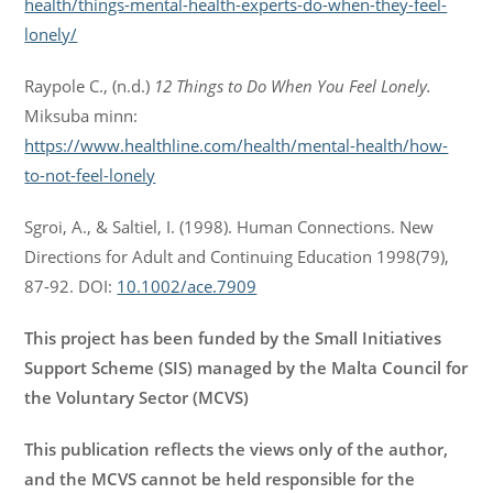
health/things-mental-health-experts-do-when-they-feel-
lonely/
Raypole C., (n.d.)
12 Things to Do When You Feel Lonely.
Miksuba minn:
https://www.healthline.com/health/mental-health/how-
to-not-feel-lonely
Sgroi, A., & Saltiel, I. (1998). Human Connections. New
Directions for Adult and Continuing Education 1998(79),
87-92. DOI:
10.1002/ace.7909
This project has been funded by the Small Initiatives
Support Scheme (SIS) managed by the Malta Council for
the Voluntary Sector (MCVS)
This publication reflects the views only of the author,
and the MCVS cannot be held responsible for the