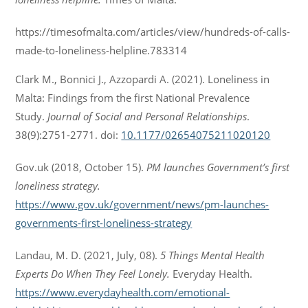
https://timesofmalta.com/articles/view/hundreds-of-calls-
made-to-loneliness-helpline.783314
Clark M., Bonnici J., Azzopardi A. (2021). Loneliness in
Malta: Findings from the first National Prevalence
Study.
Journal of Social and Personal Relationships
.
38(9):2751-2771. doi:
10.1177/02654075211020120
Gov.uk (2018, October 15).
PM launches Government’s first
loneliness strategy.
https://www.gov.uk/government/news/pm-launches-
governments-first-loneliness-strategy
Landau, M. D. (2021, July, 08).
5 Things Mental Health
Experts Do When They Feel Lonely.
Everyday Health.
https://www.everydayhealth.com/emotional-