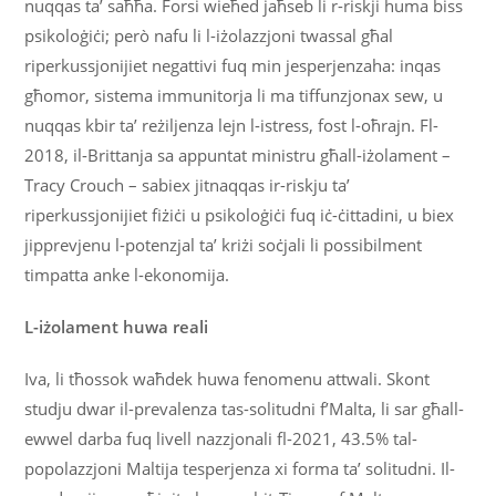
nuqqas ta’ saħħa. Forsi wieħed jaħseb li r-riskji huma biss
psikoloġiċi; però nafu li l-iżolazzjoni twassal għal
riperkussjonijiet negattivi fuq min jesperjenzaha: inqas
għomor, sistema immunitorja li ma tiffunzjonax sew, u
nuqqas kbir ta’ reżiljenza lejn l-istress, fost l-oħrajn. Fl-
2018, il-Brittanja sa appuntat ministru għall-iżolament –
Tracy Crouch – sabiex jitnaqqas ir-riskju ta’
riperkussjonijiet fiżiċi u psikoloġiċi fuq iċ-ċittadini, u biex
jipprevjenu l-potenzjal ta’ kriżi soċjali li possibilment
timpatta anke l-ekonomija.
L-iżolament huwa reali
Iva, li tħossok waħdek huwa fenomenu attwali. Skont
studju dwar il-prevalenza tas-solitudni f’Malta, li sar għall-
ewwel darba fuq livell nazzjonali fl-2021, 43.5% tal-
popolazzjoni Maltija tesperjenza xi forma ta’ solitudni. Il-