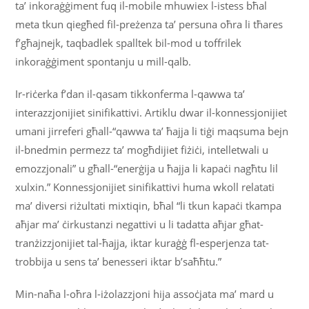
ta’ inkoraġġiment fuq il-mobile mhuwiex l-istess bħal
meta tkun qiegħed fil-preżenza ta’ persuna oħra li tħares
f’għajnejk, taqbadlek spalltek bil-mod u toffrilek
inkoraġġiment spontanju u mill-qalb.
Ir-riċerka f’dan il-qasam tikkonferma l-qawwa ta’
interazzjonijiet sinifikattivi. Artiklu dwar il-konnessjonijiet
umani jirreferi għall-“qawwa ta’ ħajja li tiġi maqsuma bejn
il-bnedmin permezz ta’ mogħdijiet fiżiċi, intelletwali u
emozzjonali” u għall-“enerġija u ħajja li kapaċi nagħtu lil
xulxin.” Konnessjonijiet sinifikattivi huma wkoll relatati
ma’ diversi riżultati mixtiqin, bħal “li tkun kapaċi tkampa
aħjar ma’ ċirkustanzi negattivi u li tadatta aħjar għat-
tranżizzjonijiet tal-ħajja, iktar kuraġġ fl-esperjenza tat-
trobbija u sens ta’ benesseri iktar b’saħħtu.”
Min-naħa l-oħra l-iżolazzjoni hija assoċjata ma’ mard u