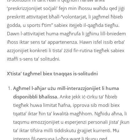
‘preskrizzjonijiet soċjali’ fejn min iħossu waħdu qed jiġi
preskritt attivitajiet bħall-“volontarjat, li jagħmel ħbieb
ġodda, u sports f’tim” sabiex itejjeb il-qagħda tiegħu.
Dawn l-attivitajiet huma magħrufa li jgħinu lill-bniedem
iħoss iktar sens ta’ appartenenza. Hawn isfel issib erba’
azzjonijiet konkreti li tista’ żżid fir-rutina tiegħek sabiex
ittaffi s-sens ta’ solitudni.
X’tista’ tagħmel biex tnaqqas is-solitudni
Agħmel l-aħjar użu mill-interazzjonijiet li huma
disponibbli bħalissa.
Anke jekk iċ-ċirku ta’ ħbieb
tiegħek huwa limitat ħafna, ipprova sib modi biex
tqatta’ iktar ħin ta’ kwalità magħhom. Ngħidu aħna, li
taqsmu emozzjonijiet u esperjenzi personali jista’ jkun
ta’ iktar tifsira milli tiddiskutu ġrajjiet kurrenti. Ħu
interess fil-persuna l-oħra waqt li tkunu qed