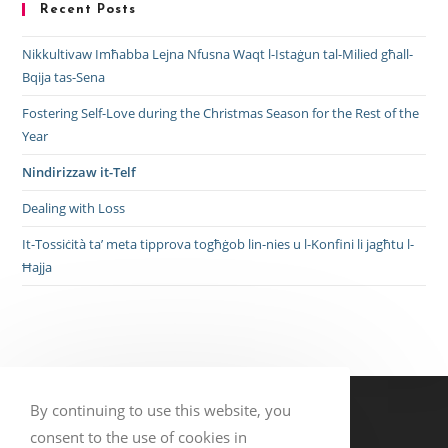
Recent Posts
Nikkultivaw Imħabba Lejna Nfusna Waqt l-Istaġun tal-Milied għall-
Bqija tas-Sena
Fostering Self-Love during the Christmas Season for the Rest of the
Year
Nindirizzaw it-Telf
Dealing with Loss
It-Tossiċità ta’ meta tipprova togħġob lin-nies u l-Konfini li jagħtu l-
Ħajja
By continuing to use this website, you
Contact Details
consent to the use of cookies in