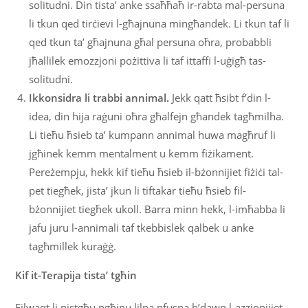
solitudni. Din tista’ anke ssaħħaħ ir-rabta mal-persuna
li tkun qed tirċievi l-għajnuna mingħandek. Li tkun taf li
qed tkun ta’ għajnuna għal persuna oħra, probabbli
jħallilek emozzjoni pożittiva li taf ittaffi l-uġigħ tas-
solitudni.
Ikkonsidra li trabbi annimal.
Jekk qatt ħsibt f’din l-
idea, din hija raġuni oħra għalfejn għandek tagħmilha.
Li tieħu ħsieb ta’ kumpann annimal huwa magħruf li
jgħinek kemm mentalment u kemm fiżikament.
Pereżempju, hekk kif tieħu ħsieb il-bżonnijiet fiżiċi tal-
pet tiegħek, jista’ jkun li tiftakar tieħu ħsieb fil-
bżonnijiet tiegħek ukoll. Barra minn hekk, l-imħabba li
jafu juru l-annimali taf tkebbislek qalbek u anke
tagħmillek kuraġġ.
Kif it-Terapija tista’ tgħin
Filwaqt li nistgħu ngħinu lilna nfusna b’dawn l-azzjonijiet,