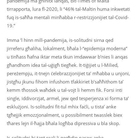
pandemija ma għinitx lanqas, bit-Times of Malta
tirrapporta, lura fl-2020, li “46% tal-Maltin huma inkwetati
fuq is-saħħa mentali minħabba r-restrizzjonijiet tal-Covid-
19.”
Imma ’l hinn mill-pandemija, is-solitudni sirna qed
jirreferu għaliha, lokalment, bħala l-“epidemija moderna”
u tinħass ħafna iktar meta tkun imdawwar b’nies li anqas
għandhom idea tal-uġigħ tiegħek. It-tiġijiet u l-Milied,
pereżempju, it-tnejn ċelebrazzjonijiet ta’ mħabba u unjoni,
jistgħu jkunu fihom infushom tfakkiriet b’saħħithom ta’
kemm tħossok waħdek u tal-vojt li hemm fik. Forsi inti
single, iddivorzjat, armel, jew qed tesperjenza xi forma ta’
esklużjoni. Is-solitudni fit-tul mhix faċli, u tista’ anke
tgħejjik emozzjonalment, u possibilment twasslek biex
tħares lejn il-ħajja bħala logħba dipressiva u bla skop.
Is-solitudni hi tant reali li qegħdin naraw anke