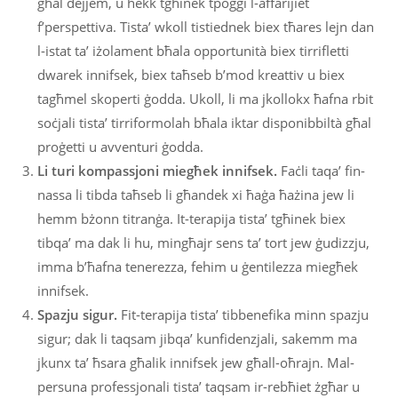
għal dejjem, u hekk tgħinek tpoġġi l-affarijiet
f’perspettiva. Tista’ wkoll tistiednek biex tħares lejn dan
l-istat ta’ iżolament bħala opportunità biex tirrifletti
dwarek innifsek, biex taħseb b’mod kreattiv u biex
tagħmel skoperti ġodda. Ukoll, li ma jkollokx ħafna rbit
soċjali tista’ tirriformolah bħala iktar disponibbiltà għal
proġetti u avventuri ġodda.
Li turi kompassjoni miegħek innifsek.
Faċli taqa’ fin-
nassa li tibda taħseb li għandek xi ħaġa ħażina jew li
hemm bżonn titranġa. It-terapija tista’ tgħinek biex
tibqa’ ma dak li hu, mingħajr sens ta’ tort jew ġudizzju,
imma b’ħafna tenerezza, fehim u ġentilezza miegħek
innifsek.
Spazju sigur.
Fit-terapija tista’ tibbenefika minn spazju
sigur; dak li taqsam jibqa’ kunfidenzjali, sakemm ma
jkunx ta’ ħsara għalik innifsek jew għall-oħrajn. Mal-
persuna professjonali tista’ taqsam ir-rebħiet żgħar u