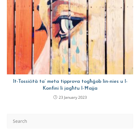
It-Tossiċità ta’ meta tipprova togħġob lin-nies u l-
Konfini li jagħtu l-Ħajja
23 January 2023