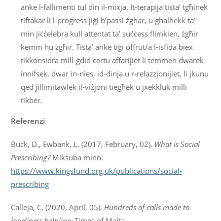
anke l-fallimenti tul din il-mixja. It-terapija tista’ tgħinek
tiftakar li l-progress jiġi b’passi żgħar, u għalhekk ta’
min jiċċelebra kull attentat ta’ suċċess flimkien, żgħir
kemm hu żgħir. Tista’ anke tiġi offrut/a l-isfida biex
tikkonsidra mill-ġdid ċertu affarijiet li temmen dwarek
innifsek, dwar in-nies, id-dinja u r-relazzjonijiet, li jkunu
qed jillimitawlek il-viżjoni tiegħek u jxekkluk milli
tikber.
Referenzi
Buck, D., Ewbank, L. (2017, February, 02).
What is Social
Prescribing?
Miksuba minn:
https://www.kingsfund.org.uk/publications/social-
prescribing
Calleja, C. (2020, April, 05).
Hundreds of calls made to
loneliness helpline.
Times of Malta.